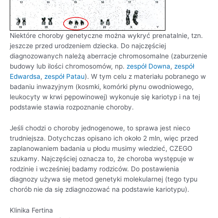
Niektóre choroby genetyczne można wykryć prenatalnie, tzn.
jeszcze przed urodzeniem dziecka. Do najczęściej
diagnozowanych należą aberracje chromosomalne (zaburzenie
budowy lub ilości chromosomów, np.
zespół Downa
,
zespół
Edwardsa
,
zespół Patau
). W tym celu z materiału pobranego w
badaniu inwazyjnym (kosmki, komórki płynu owodniowego,
leukocyty w krwi pępowinowej) wykonuje się kariotyp i na tej
podstawie stawia rozpoznanie choroby.
Jeśli chodzi o choroby jednogenowe, to sprawa jest nieco
trudniejsza. Dotychczas opisano ich około 2 mln, więc przed
zaplanowaniem badania u płodu musimy wiedzieć, CZEGO
szukamy. Najczęściej oznacza to, że choroba występuje w
rodzinie i wcześniej badamy rodziców. Do postawienia
diagnozy używa się metod genetyki molekularnej (tego typu
chorób nie da się zdiagnozować na podstawie kariotypu).
Klinika Fertina