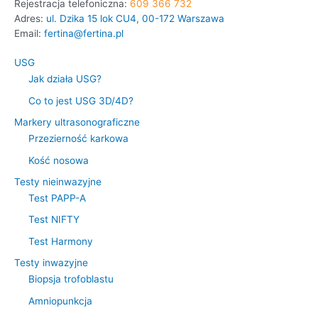
Rejestracja telefoniczna:
609 366 732
Adres:
ul. Dzika 15 lok CU4, 00-172 Warszawa
Email:
fertina@fertina.pl
USG
Jak działa USG?
Co to jest USG 3D/4D?
Markery ultrasonograficzne
Przezierność karkowa
Kość nosowa
Testy nieinwazyjne
Test PAPP-A
Test NIFTY
Test Harmony
Testy inwazyjne
Biopsja trofoblastu
Amniopunkcja