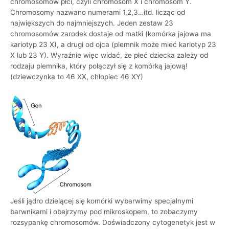
chromosomów płci, czyli chromosom X i chromosom Y.
Chromosomy nazwano numerami 1,2,3…itd. licząc od
największych do najmniejszych. Jeden zestaw 23
chromosomów zarodek dostaje od matki (komórka jajowa ma
kariotyp 23 X), a drugi od ojca (plemnik może mieć kariotyp 23
X lub 23 Y). Wyraźnie więc widać, że płeć dziecka zależy od
rodzaju plemnika, który połączył się z komórką jajową!
(dziewczynka to 46 XX, chłopiec 46 XY)
Jeśli jądro dzielącej się komórki wybarwimy specjalnymi
barwnikami i obejrzymy pod mikroskopem, to zobaczymy
rozsypankę chromosomów. Doświadczony cytogenetyk jest w